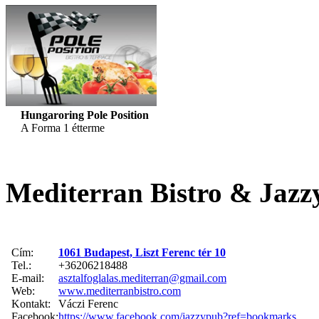
Hungaroring Pole Position
A Forma 1 étterme
Mediterran Bistro & Jazz
Cím:
1061 Budapest, Liszt Ferenc tér 10
Tel.:
+36206218488
E-mail:
asztalfoglalas.mediterran@gmail.com
Web:
www.mediterranbistro.com
Kontakt:
Váczi Ferenc
Facebook:
https://www.facebook.com/jazzypub?ref=bookmarks