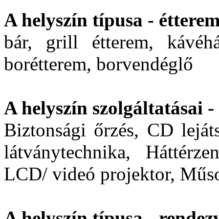
A helyszín típusa - étterem
bár, grill étterem, kávéhá
borétterem, borvendéglő
A helyszín szolgáltatásai 
Biztonsági őrzés, CD leját
látványtechnika, Háttérzen
LCD/ videó projektor, Műs
A helyszín típusa - rendez