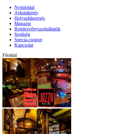
Nyitóoldal
Ajánlatkérés
Helyszínkeresés
Magazin
Rendezvényszolgáltatók
Segítség
Specia-csoport
Kapcsolat
Főoldal