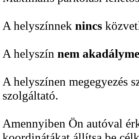
A helyszínnek
nincs
közvetl
A helyszín
nem akadálymen
A helyszínen megegyezés sze
szolgáltató.
Amennyiben Ön autóval érk
koordinátákat állítsa be cél