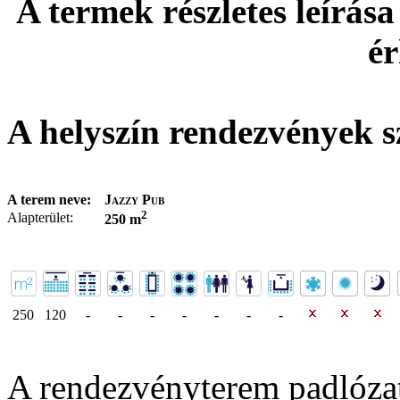
A termek részletes leírása
ér
A helyszín rendezvények s
A terem neve:
Jazzy Pub
2
Alapterület:
250 m
250
120
-
-
-
-
-
-
-
A rendezvényterem padlóza