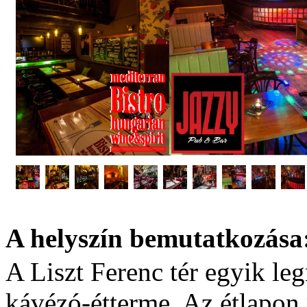
A helyszín bemutatkozása
A Liszt Ferenc tér egyik le
kávézó-étterme. Az étlapon 