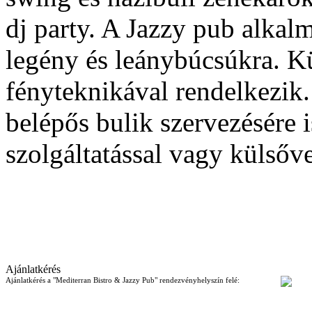
dj party. A Jazzy pub alkal
legény és leánybúcsúkra. Kü
fényteknikával rendelkezik.
belépős bulik szervezésére i
szolgáltatással vagy külsőv
Ajánlatkérés
Ajánlatkérés a "Mediterran Bistro & Jazzy Pub" rendezvényhelyszín felé: