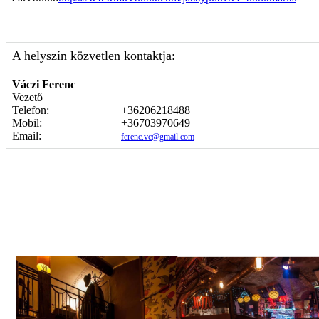
A helyszín közvetlen kontaktja:
Váczi Ferenc
Vezető
Telefon:
+36206218488
Mobil:
+36703970649
Email:
ferenc.vc@gmail.com
Képgaléria