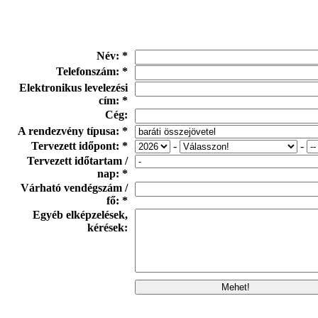
Név: *
Telefonszám: *
Elektronikus levelezési
cím: *
Cég:
A rendezvény típusa: *
Tervezett időpont: *
-
-
Tervezett időtartam /
nap: *
Várható vendégszám /
fő: *
Egyéb elképzelések,
kérések: