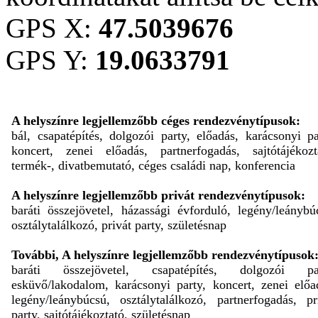
GPS X:
47.5039676
GPS Y:
19.0633791
A helyszínre legjellemzőbb céges rendezvénytípusok:
bál, csapatépítés, dolgozói party, előadás, karácsonyi pa
koncert, zenei előadás, partnerfogadás, sajtótájékozt
termék-, divatbemutató, céges családi nap, konferencia
A helyszínre legjellemzőbb privát rendezvénytípusok:
baráti összejövetel, házassági évforduló, legény/leánybú
osztálytalálkozó, privát party, születésnap
További, A helyszínre legjellemzőbb rendezvénytípusok
baráti összejövetel, csapatépítés, dolgozói par
esküvő/lakodalom, karácsonyi party, koncert, zenei előa
legény/leánybúcsú, osztálytalálkozó, partnerfogadás, pr
party, sajtótájékoztató, születésnap