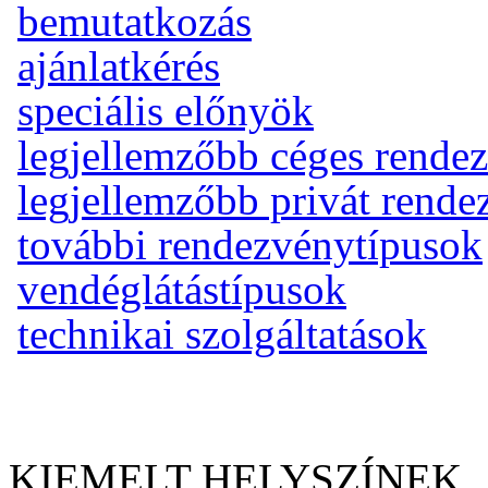
bemutatkozás
ajánlatkérés
speciális előnyök
legjellemzőbb céges rende
legjellemzőbb privát rend
további rendezvénytípusok
vendéglátástípusok
technikai szolgáltatások
KIEMELT HELYSZÍNEK