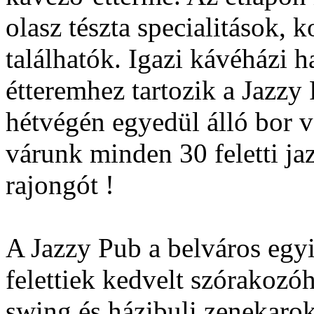
olasz tészta specialitások, 
találhatók. Igazi kávéházi 
étteremhez tartozik a Jazz
hétvégén egyedül álló bor v
várunk minden 30 feletti ja
rajongót !
A Jazzy Pub a belváros egy
felettiek kedvelt szórakozó
swing és házibuli zenekarok