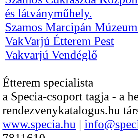
és látványműhely.
Szamos Marcipán Múzeum
VakVarjú Étterem Pest
Vakvarjú Vendéglő
Étterem specialista
a Specia-csoport tagja - a h
rendezvenykatalogus.hu tár
www.specia.hu
|
info@spec
7811610